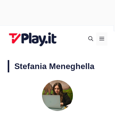
Vai
al
MEN
contenuto
Stefania Meneghella