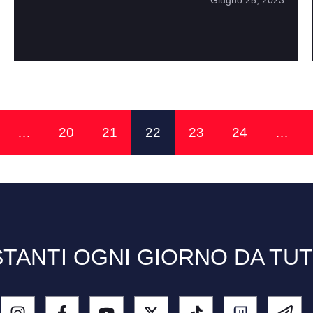
Giugno 25, 2023
…
20
21
22
23
24
…
TANTI OGNI GIORNO DA TU