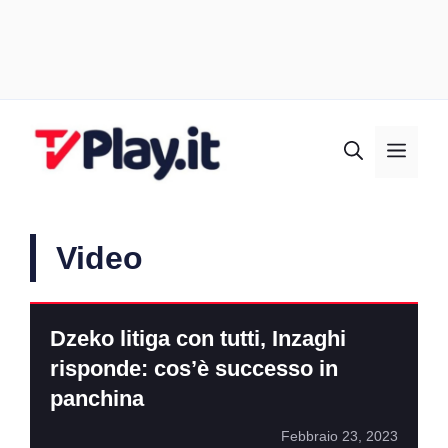
Vai
al
MEN
contenuto
Video
Dzeko litiga con tutti, Inzaghi
risponde: cos’è successo in
panchina
Febbraio 23, 2023