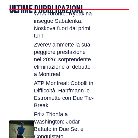
ULTIME
PUBBLICAZIONI
WTA Toronto: Rybakina
insegue Sabalenka,
Noskova fuori dai primi
turni
Zverev ammette la sua
peggiore prestazione
nel 2026: sorprendente
eliminazione al debutto
a Montreal
ATP Montreal: Cobolli in
Difficoltà, Hanfmann lo
Estromette con Due Tie-
Break
Fritz Trionfa a
Washington: Jodar
Battuto in Due Set e
Conquistato