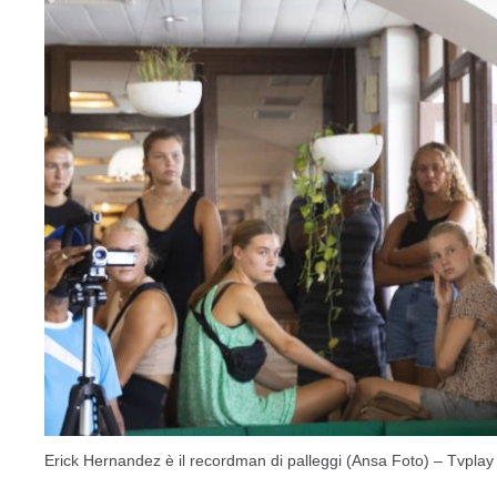
Erick Hernandez è il recordman di palleggi (Ansa Foto) – Tvplay