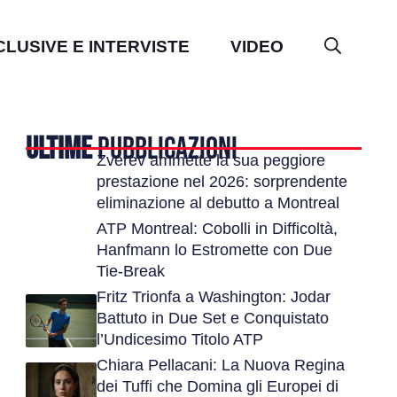
CLUSIVE E INTERVISTE
VIDEO
ULTIME
PUBBLICAZIONI
Zverev ammette la sua peggiore
prestazione nel 2026: sorprendente
eliminazione al debutto a Montreal
ATP Montreal: Cobolli in Difficoltà,
Hanfmann lo Estromette con Due
Tie-Break
Fritz Trionfa a Washington: Jodar
Battuto in Due Set e Conquistato
l’Undicesimo Titolo ATP
Chiara Pellacani: La Nuova Regina
dei Tuffi che Domina gli Europei di