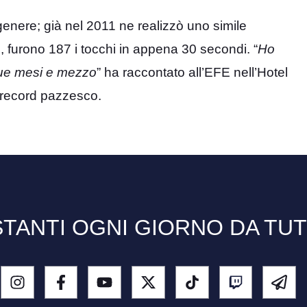
enere; già nel 2011 ne realizzò uno simile
e, furono 187 i tocchi in appena 30 secondi. “
Ho
 due mesi e mezzo
” ha raccontato all’EFE nell’Hotel
l record pazzesco.
TANTI OGNI GIORNO DA TU