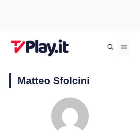
Vai
al
MEN
contenuto
Matteo Sfolcini