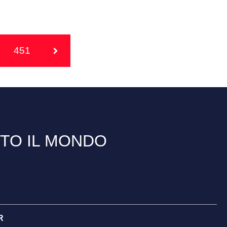
451
TTO IL MONDO
R