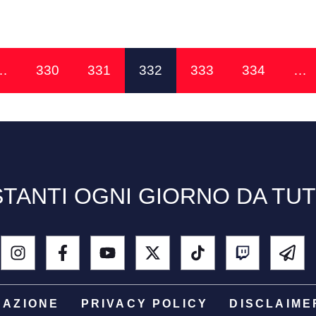
…
330
331
332
333
334
…
TANTI OGNI GIORNO DA TU
DAZIONE
PRIVACY POLICY
DISCLAIME